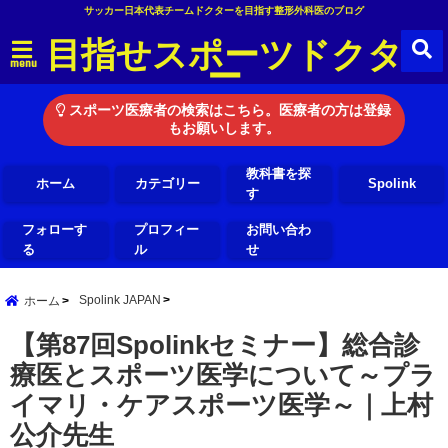
サッカー日本代表チームドクターを目指す整形外科医のブログ
目指せスポーツドクタ
ー
menu
スポーツ医療者の検索はこちら。医療者の方は登録
もお願いします。
教科書を探
ホーム
カテゴリー
Spolink
す
フォローす
プロフィー
お問い合わ
る
ル
せ
Spolink JAPAN
ホーム
【第87回Spolinkセミナー】総合診
療医とスポーツ医学について～プラ
イマリ・ケアスポーツ医学～｜上村
公介先生