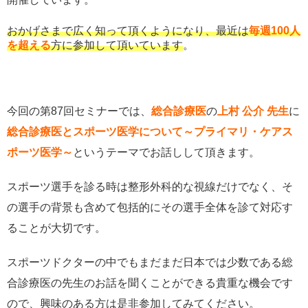
おかげさまで広く知って頂くようになり、最近は
毎週100人
を超える
方に参加して頂いています
。
今回の第87回セミナーでは、
総合診療医
の
上村 公介
先生
に
総合診療医とスポーツ医学について～プライマリ・ケアス
ポーツ医学～
というテーマでお話しして頂きます。
スポーツ選手を診る時は整形外科的な視線だけでなく、そ
の選手の背景も含めて包括的にその選手全体を診て対応す
ることが大切です。
スポーツドクターの中でもまだまだ日本では少数である総
合診療医の先生のお話を聞くことができる貴重な機会です
ので、興味のある方は是非参加してみてください。