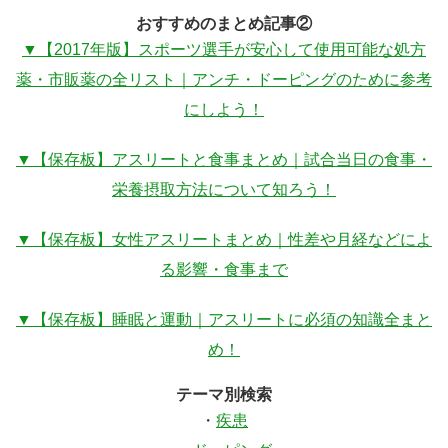
おすすめのまとめ記事②
▼【2017年版】スポーツ選手が安心して使用可能な処方
薬・市販薬の全リスト｜アンチ・ドーピングのために参考
にしよう！
▼【保存板】アスリートと食事まとめ｜試合当日の食事・
栄養摂取方法について知ろう！
▼【保存板】女性アスリートまとめ｜性差や月経などによ
る影響・食事まで
▼【保存板】睡眠と運動｜アスリートに必須の知識全まと
め！
テーマ別検索
・
疾患