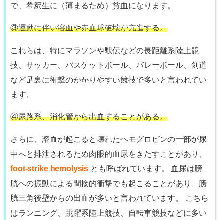
で、希釈生に（薄まるため）貧血になります。
③運動に伴い溶血や赤血球破壊が亢進する。
これらは、特にマラソンや駅伝などの長距離系陸上競
技、サッカー、バスケットボール、バレーボール、剣道
など足裏に衝撃のかかりやすい競技で多いと言われてい
ます。
④尿路系、消化管から出血することがある。
さらに、溶血が起こると壊れたヘモグロビンの一部が尿
中へと排泄されるため肉眼的血尿をきたすことがあり、
foot-strike hemolysis
とも呼ばれています。 血尿は膀
胱への振動による間接的衝撃でも起こることがあり、膀
胱三角後壁からの出血が多いと言われています。 こちら
はランニング、跳躍系陸上競技、自転車競技などに多い