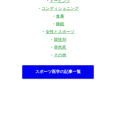
・
ドーピング
・
コンディショニング
・
食事
・
睡眠
・
女性とスポーツ
・
競技別
・
突然死
・
その他
スポーツ医学の記事一覧