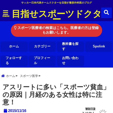
サッカー日本代表チームドクターを目指す整形外科医のブログ
目指せスポーツドクタ
ー
menu
スポーツ医療者の検索はこちら。医療者の方は登録
もお願いします。
教科書を探
ホーム
カテゴリー
Spolink
す
フォローす
プロフィー
お問い合わ
る
ル
せ
ホーム
スポーツ医学
アスリートに多い「スポーツ貧血」
の原因｜月経のある女性は特に注
意！
WRITER
2015/11/16