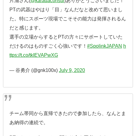
片浦さん(
@karadaconsul
)ありがとうございました！
PTの武器はやはり「目」なんだなと改めて思いまし
た。特にスポーツ現場でこそその能力は発揮されるん
だと感じます。
選手の立場からするとPTの方々にサポートしていた
だけるのはものすごく心強いです！
#SpolinkJAPAN
h
ttps://t.co/tkIEVAPwXG
— 谷勇介 (@gnk100x)
July 9, 2020
チーム帯同から直帰できたので参加したら、なんとま
あ納得の連続で。