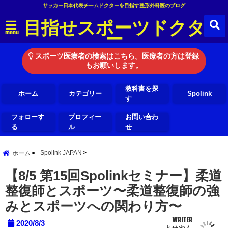
サッカー日本代表チームドクターを目指す整形外科医のブログ
目指せスポーツドクタ
ー
menu
スポーツ医療者の検索はこちら。医療者の方は登録
もお願いします。
教科書を探
ホーム
カテゴリー
Spolink
す
フォローす
プロフィー
お問い合わ
る
ル
せ
Spolink JAPAN
ホーム
【8/5 第15回Spolinkセミナー】柔道
整復師とスポーツ〜柔道整復師の強
みとスポーツへの関わり方〜
WRITER
2020/8/3