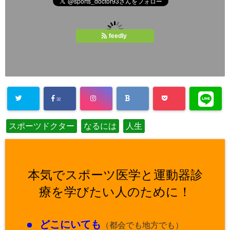
feedly
32
スポーツドクター
なるには
人生
本気でスポーツ医学と運動器診
療を学びたい人のために！
どこにいても
（都会でも地方でも）