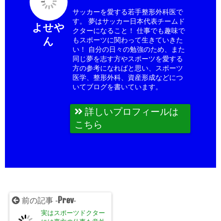
サッカーを愛する若手整形外科医で
す。 夢はサッカー日本代表チームド
よせや
クターになること！ 仕事でも趣味で
ん
もスポーツに関わって生きていきた
い！ 自分の日々の勉強のため、また
同じ夢を志す方やスポーツを愛する
方の参考になればと思い、スポーツ
医学、整形外科、資産形成などにつ
いてブログを書いています。
詳しいプロフィールは
こちら
Prev
前の記事 -
-
実はスポーツドクター