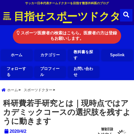
サッカー日本代表チームドクターを目指す整形外科医のブログ
目指せスポーツドクタ
ー
menu
スポーツ医療者の検索はこちら。医療者の方は登録
もお願いします。
教科書を探
ホーム
カテゴリー
Spolink
す
フォローす
プロフィー
お問い合わ
る
ル
せ
ホーム
スポーツドクター
科研費若手研究とは｜現時点ではア
カデミックコースの選択肢を残すよ
うに動きます
WRITER
2020/4/2