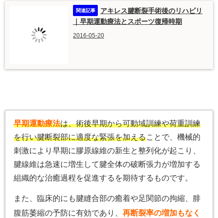
アキレス腱断裂手術後のリハビリ
｜早期運動療法とスポーツ復帰時期
2016-05-20
早期運動療法
は、術後早期から可動域訓練や荷重訓練
を行い腱断裂部に適度な緊張を加える
ことで、機械的
刺激により早期に膠原線維の新生と整列化が起こり、
腱線維は急速に増生して腱全体の破断張力が増加する
組織的な治癒過程を促進するを期待するものです。
また、臨床的にも腱縫合部の癒着や足関節の拘縮、腓
腹筋萎縮の予防に有効であり、
再断裂率の増加もなく