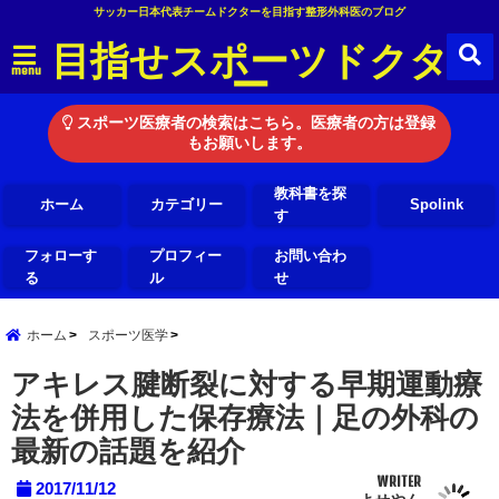
サッカー日本代表チームドクターを目指す整形外科医のブログ
目指せスポーツドクタ
ー
menu
スポーツ医療者の検索はこちら。医療者の方は登録
もお願いします。
教科書を探
ホーム
カテゴリー
Spolink
す
フォローす
プロフィー
お問い合わ
る
ル
せ
ホーム
スポーツ医学
アキレス腱断裂に対する早期運動療
法を併用した保存療法｜足の外科の
最新の話題を紹介
WRITER
2017/11/12