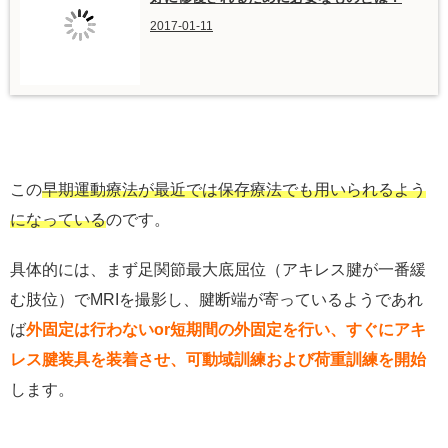
2017-01-11
この
早期運動療法が最近では保存療法でも用いられるよう
になっている
のです。
具体的には、まず足関節最大底屈位（アキレス腱が一番緩
む肢位）でMRIを撮影し、腱断端が寄っているようであれ
ば
外固定は行わないor短期間の外固定を行い、すぐにアキ
レス腱装具を装着させ、可動域訓練および荷重訓練を開始
します。