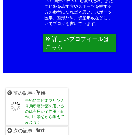
い！ 自分の日々の勉強のため、また
同じ夢を志す方やスポーツを愛する
方の参考になればと思い、スポーツ
医学、整形外科、資産形成などにつ
いてブログを書いています。
詳しいプロフィールは
こちら
Prev
前の記事 -
-
手術にエピネフリン入
り局所麻酔薬を用いる
のは有用か？作用・副
作用・禁忌から考えて
みよう！
Next
次の記事 -
-